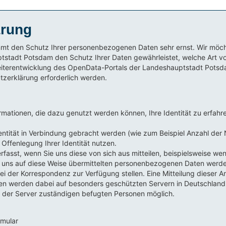
ärung
t den Schutz Ihrer personenbezogenen Daten sehr ernst. Wir möcht
tstadt Potsdam den Schutz Ihrer Daten gewährleistet, welche Art 
iterentwicklung des OpenData-Portals der Landeshauptstadt Potsd
zerklärung erforderlich werden.
ationen, die dazu genutzt werden können, Ihre Identität zu erfahren
dentität in Verbindung gebracht werden (wie zum Beispiel Anzahl der N
Offenlegung Ihrer Identität nutzen.
st, wenn Sie uns diese von sich aus mitteilen, beispielsweise wenn Si
 uns auf diese Weise übermittelten personenbezogenen Daten werden
 der Korrespondenz zur Verfügung stellen. Eine Mitteilung dieser Anga
n werden dabei auf besonders geschützten Servern in Deutschland ge
g der Server zuständigen befugten Personen möglich.
rmular