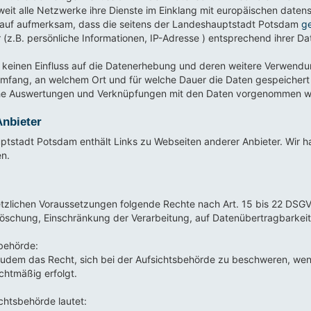
weit alle Netzwerke ihre Dienste im Einklang mit europäischen date
rauf aufmerksam, dass die seitens der Landeshauptstadt Potsdam
ge
 (z.B. persönliche Informationen, IP-Adresse ) entsprechend ihrer D
keinen Einfluss auf die Datenerhebung und deren weitere Verwendu
Umfang, an welchem Ort und für welche Dauer die Daten gespeicher
he Auswertungen und Verknüpfungen mit den Daten vorgenommen w
Anbieter
stadt Potsdam enthält Links zu Webseiten anderer Anbieter. Wir hab
n.
etzlichen Voraussetzungen folgende Rechte nach Art. 15 bis 22 DSG
Löschung, Einschränkung der Verarbeitung, auf Datenübertragbarkei
behörde:
dem das Recht, sich bei der Aufsichtsbehörde zu beschweren, wenn S
htmäßig erfolgt.
chtsbehörde lautet: